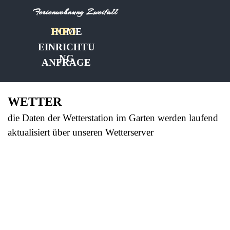
Direkt zum Seiteninhalt
Ferienwohnung Zweifall
HOME
INFO
EINRICHTU
NG
ANFRAGE
WETTER
die Daten der Wetterstation im Garten werden laufend
aktualisiert über unseren Wetterserver