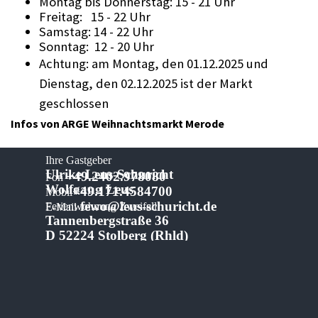
Montag bis Donnerstag
: 15 - 21 Uhr
Freitag
: 15 - 22 Uhr
Samstag
: 14 - 22 Uhr
Sonntag
: 12 - 20 Uhr
Achtung:
am Montag, den 01.12.2025 und
Dienstag, den 02.12.2025 ist der Markt
geschlossen
Infos von ARGE Weihnachtsmarkt Merode
Ihre Gastgeber
Ulrike Leus-Schuricht
+49.2402.978080
Fon
Wolfgang Leus
+49.171.4584700
Mobil
fewo@leus-schuricht.de
Ferienwohnung Zweifall
E
-Mail
Tannenbergstraße 36
D 52224 Stolberg (Rhld)