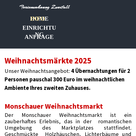
Direkt zum Seiteninhalt
Ferienwohnung Zweifall
HOME
INFO
EINRICHTU
NG
ANFRAGE
Weihnachtsmärkte 2025
Unser Weihnachtsangebot:
4 Übernachtungen für 2
Personen pauschal 300 Euro im weihnachtlichen
Ambiente Ihres zweiten Zuhauses.
Monschauer Weihnachtsmarkt
Der Monschauer Weihnachtsmarkt ist ein
zauberhaftes Erlebnis, das in der romantischen
Umgebung des Marktplatzes stattfindet.
Geschmückte Holzhäuschen, Lichterbäume und